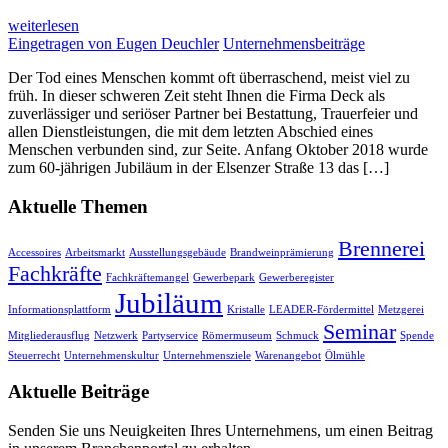
weiterlesen
Eingetragen von
Eugen Deuchler
Unternehmensbeiträge
Der Tod eines Menschen kommt oft überraschend, meist viel zu
früh. In dieser schweren Zeit steht Ihnen die Firma Deck als
zuverlässiger und seriöser Partner bei Bestattung, Trauerfeier und
allen Dienstleistungen, die mit dem letzten Abschied eines
Menschen verbunden sind, zur Seite. Anfang Oktober 2018 wurde
zum 60-jährigen Jubiläum in der Elsenzer Straße 13 das […]
Aktuelle Themen
Brennerei
Accessoires
Arbeitsmarkt
Ausstellungsgebäude
Brandweinprämierung
Fachkräfte
Fachkräftemangel
Gewerbepark
Gewerberegister
Jubiläum
Informationsplattform
Kristalle
LEADER-Fördermittel
Metzgerei
Seminar
Mitgliederausflug
Netzwerk
Partyservice
Römermuseum
Schmuck
Spende
Steuerrecht
Unternehmenskultur
Unternehmensziele
Warenangebot
Ölmühle
Aktuelle Beiträge
Senden Sie uns Neuigkeiten Ihres Unternehmens, um einen Beitrag